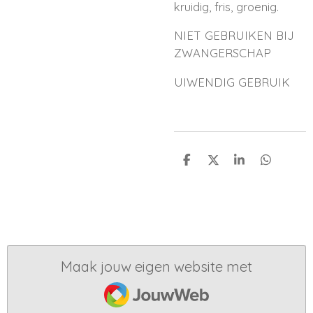
kruidig, fris, groenig.
NIET GEBRUIKEN BIJ
ZWANGERSCHAP
UIWENDIG GEBRUIK
D
D
S
D
e
e
h
e
l
e
a
l
e
l
r
e
n
e
n
Maak jouw eigen website met
JouwWeb