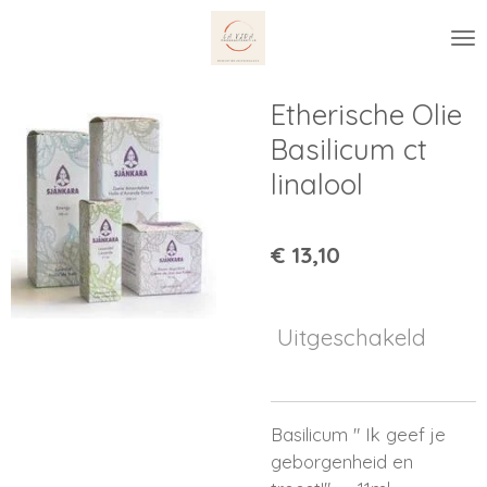
Ga
direct
naar
de
Etherische Olie
hoofdinhoud
Basilicum ct
linalool
€ 13,10
Uitgeschakeld
Basilicum " Ik geef je
geborgenheid en