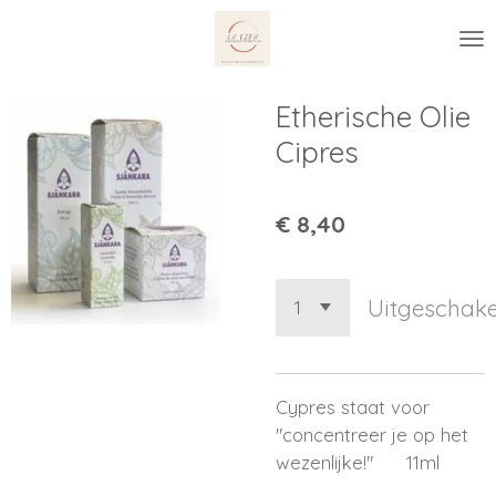
Ga
direct
naar
de
Etherische Olie
hoofdinhoud
Cipres
€ 8,40
Uitgeschake
Cypres staat voor
"concentreer je op het
wezenlijke!" 11ml