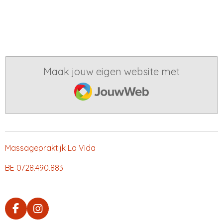
e
e
h
e
l
e
a
l
e
l
r
e
n
e
n
Maak jouw eigen website met
JouwWeb
Massagepraktijk La Vida
BE 0728.490.883
F
I
a
n