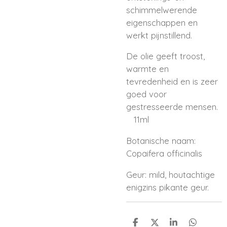
schimmelwerende
eigenschappen en
werkt pijnstillend.
De olie geeft troost,
warmte en
tevredenheid en is zeer
goed voor
gestresseerde mensen.
11ml
Botanische naam:
Copaifera officinalis
Geur: mild, houtachtige
enigzins pikante geur.
D
D
S
D