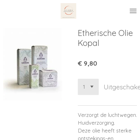
Ga
direct
naar
de
Etherische Olie
hoofdinhoud
Kopal
€ 9,80
Uitgeschake
Verzorgt de luchtwegen.
Huidverzorging.
Deze olie heeft sterke
ontstekings-en