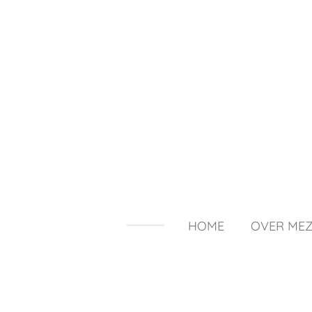
Ga
direct
naar
de
hoofdinhoud
HOME
OVER MEZ