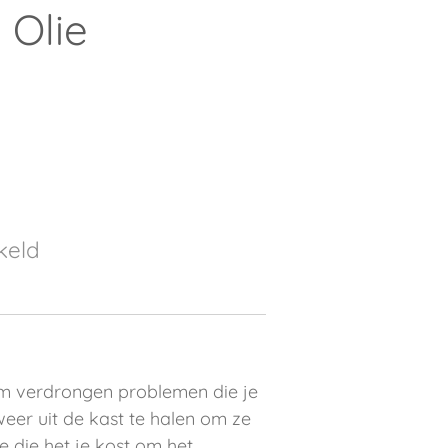
 Olie
keld
om verdrongen problemen die je
weer uit de kast te halen om ze
e die het je kost om het