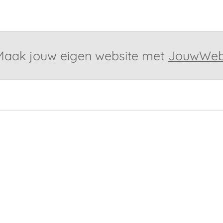
Maak jouw eigen website met
JouwWe