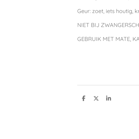
Geur: zoet, iets houtig, k
NIET BIJ ZWANGERSC
GEBRUIK MET MATE, 
D
D
S
e
e
h
l
e
a
e
l
r
n
e