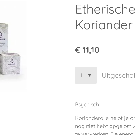
Etherische
Koriander
€ 11,10
Uitgescha
Psychisch:
Korianderolie helpt je 
nog niet hebt opgelost 
te verwerken. De energi