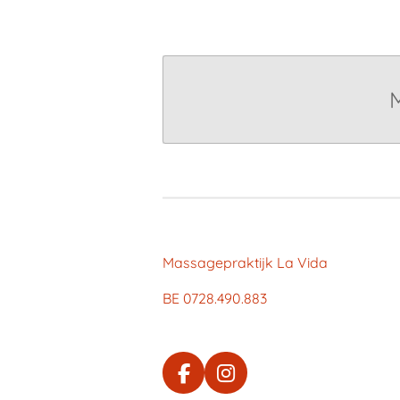
Massagepraktijk La Vida
BE 0728.490.883
F
I
a
n