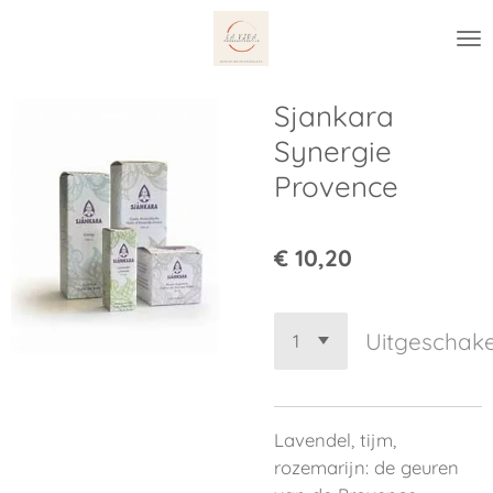
Ga
direct
naar
de
Sjankara
hoofdinhoud
Synergie
Provence
€ 10,20
Uitgeschak
Lavendel, tijm,
rozemarijn: de geuren