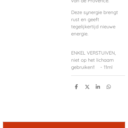
van de Provence.
Deze synergie brengt
rust en geeft
tegelijkertijd nieuwe
energie.
ENKEL VERSTUIVEN,
niet op het lichaam
gebruiken!! - 11ml
D
D
S
D
e
e
h
e
l
e
a
l
e
l
r
e
n
e
n