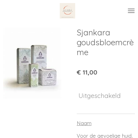
Ga
direct
naar
de
Sjankara
hoofdinhoud
goudsbloemcrè
me
€ 11,00
Uitgeschakeld
Naam
Voor de gevoelige huid,