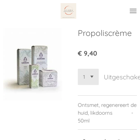
Ga
direct
naar
de
Propoliscrème
hoofdinhoud
€ 9,40
Uitgeschak
Ontsmet, regenereert de
huid, likdoorns -
50ml