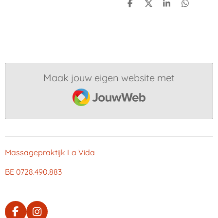
D
D
S
D
e
e
h
e
l
e
a
l
e
l
r
e
n
e
n
Maak jouw eigen website met
JouwWeb
Massagepraktijk La Vida
BE 0728.490.883
F
I