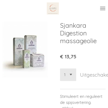
Ga
direct
naar
de
Sjankara
hoofdinhoud
Digestion
massageolie
€ 13,75
Uitgeschake
Stimuleert en reguleert
de spijsvertering.