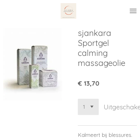
Ga
direct
naar
de
sjankara
hoofdinhoud
Sportgel
calming
massageolie
€ 13,70
Uitgeschake
Kalmeert bij blessures.