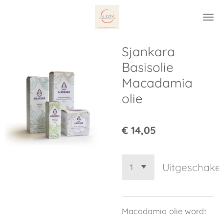
Ga
direct
naar
de
Sjankara
hoofdinhoud
Basisolie
Macadamia
olie
€ 14,05
Uitgeschak
Macadamia olie wordt