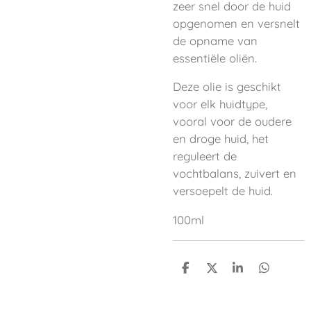
zeer snel door de huid
opgenomen en versnelt
de opname van
essentiële oliën.
Deze olie is geschikt
voor elk huidtype,
vooral voor de oudere
en droge huid, het
reguleert de
vochtbalans, zuivert en
versoepelt de huid.
100ml
D
D
S
D
e
e
h
e
l
e
a
l
e
l
r
e