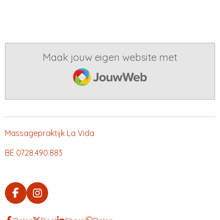
l
e
a
l
e
l
r
e
n
e
n
Maak jouw eigen website met
JouwWeb
Massagepraktijk La Vida
BE 0728.490.883
F
I
a
n
c
s