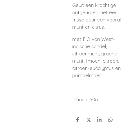
Geur: een krachtige
ontgeurder met een
frisse geur van vooral
munt en citrus.
met E.O van West-
indische sandel,
citroenmunt, groene
munt, limoen, citroen,
citroen-eucalyptus en
pompelmoes.
Inhoud: 50ml
D
D
S
D
e
e
h
e