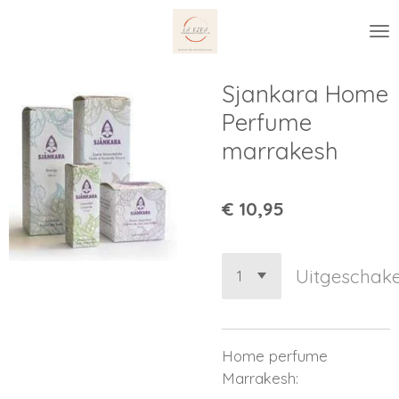
Ga
direct
naar
de
Sjankara Home
hoofdinhoud
Perfume
marrakesh
€ 10,95
Uitgeschake
Home perfume
Marrakesh: