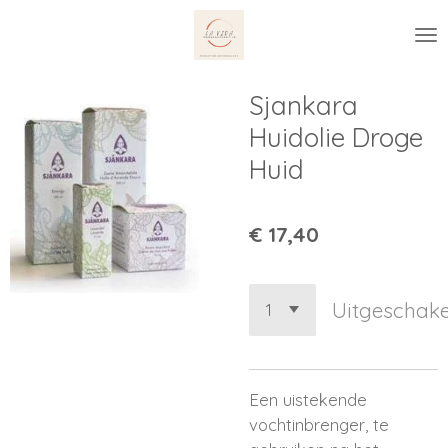
Ga
direct
naar
de
Sjankara
hoofdinhoud
Huidolie Droge
Huid
€ 17,40
Uitgeschake
Een uistekende
vochtinbrenger, te