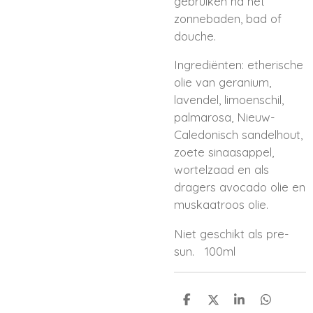
gebruiken na het
zonnebaden, bad of
douche.
Ingrediënten: etherische
olie van geranium,
lavendel, limoenschil,
palmarosa, Nieuw-
Caledonisch sandelhout,
zoete sinaasappel,
wortelzaad en als
dragers avocado olie en
muskaatroos olie.
Niet geschikt als pre-
sun. 100ml
D
D
S
D