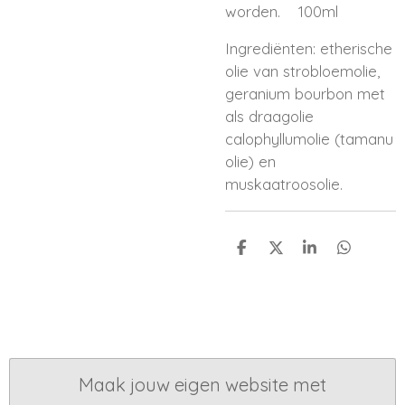
worden. 100ml
Ingrediënten: etherische
olie van strobloemolie,
geranium bourbon met
als draagolie
calophyllumolie (tamanu
olie) en
muskaatroosolie.
D
D
S
D
e
e
h
e
l
e
a
l
e
l
r
e
n
e
n
Maak jouw eigen website met