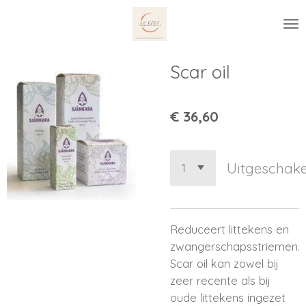
Ga
direct
naar
de
Scar oil
hoofdinhoud
€ 36,60
Uitgeschake
Reduceert littekens en
zwangerschapsstriemen.
Scar oil kan zowel bij
zeer recente als bij
oude littekens ingezet