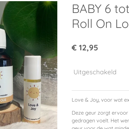
BABY 6 to
Roll On L
€ 12,95
Uitgeschakeld
Love & Joy, voor wat ext
Deze geur zorgt ervoor 
gedragen voelt. Het wer
geur voor de wat minde