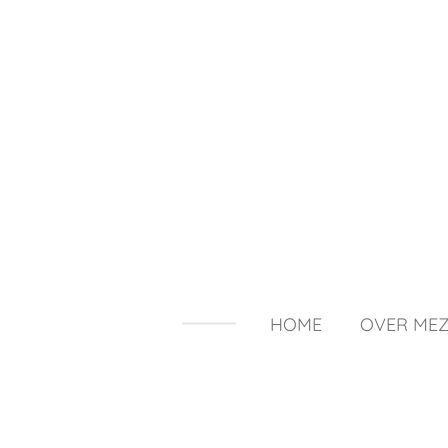
Ga
direct
naar
de
hoofdinhoud
HOME
OVER MEZ