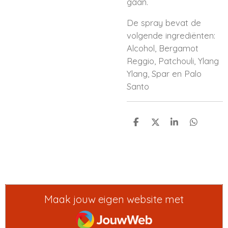
gaan.
De spray bevat de
volgende ingrediënten:
Alcohol, Bergamot
Reggio, Patchouli, Ylang
Ylang, Spar en Palo
Santo
D
D
S
D
e
e
h
e
l
e
a
l
e
l
r
e
n
e
n
Maak jouw eigen website met
JouwWeb