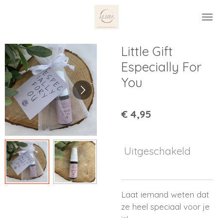
Ga
direct
naar
de
Little Gift
hoofdinhoud
Especially For
You
€ 4,95
Uitgeschakeld
Laat iemand weten dat
ze heel speciaal voor je